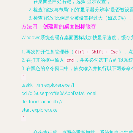
在桌面空白处右键，选择“显示设置”。
检查“缩放与布局”下的“显示器分辨率”是否被
检查“缩放”比例是否被设置得过大（如200%）
方法四：创建新的桌面图标缓存
Windows系统会缓存桌面图标以加快显示速度，
1. 再次打开任务管理器（
），点
Ctrl + Shift + Esc
2. 在打开的框中输入
，并务必勾选下方的“以系
cmd
3. 在黑色的命令窗口中，依次输入并执行以下两条
`
taskkill /im explorer.exe /f
cd /d %userprofile%\AppData\Local
del IconCache.db /a
start explorer.exe
`
命令执行后，桌面会重新加载，系统将自动生成